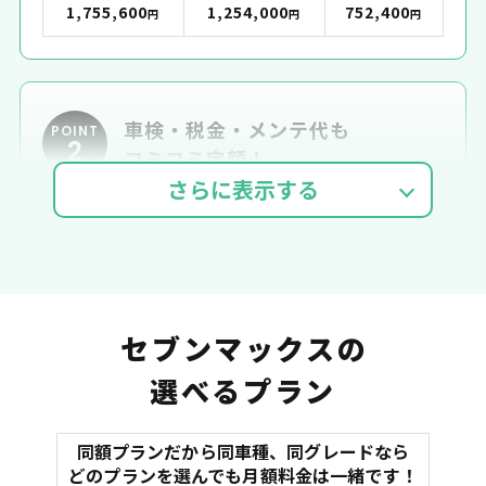
1,755,600
1,254,000
752,400
円
円
円
車検・税金・メンテ代も
POINT
2
コミコミ定額！
車検費用
自動車税
自賠責
セブンマックスの
選べるプラン
同額プランだから同車種、同グレードなら
マット
どのプランを選んでも月額料金は一緒です！
オイル交換
諸費用