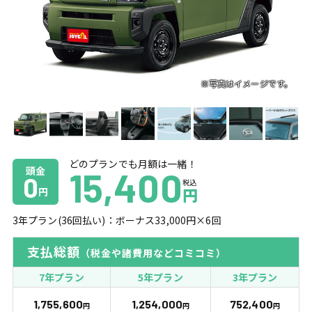
どのプランでも月額は一緒！
頭金
15,400
0
税込
円
円
3
年プラン(
36
回払い)：ボーナス
33,000
円×
6
回
支払総額
（税金や諸費用などコミコミ）
7年プラン
5年プラン
3年プラン
1,755,600
1,254,000
752,400
円
円
円