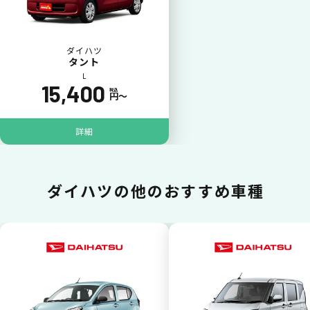
ダイハツ
タント
L
15,400
税込
円〜
ポイントが貯まる
詳細
カーリース料金をカードで支払えるので、ポ
イントが貯まります。
ダイハツの
他のおすすめ車種