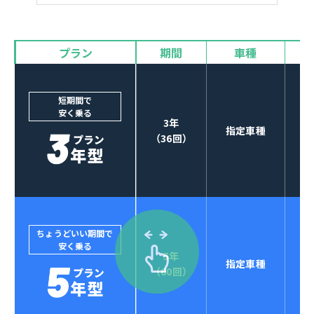
バイザー
プラン
期間
車種
カーナビやETCなど
POINT
3
オプションも選べる！
短期間で
安く乗る
3年
指定車種
（36回）
ちょうどいい期間で
安く乗る
5年
指定車種
セブンマックスなら
（60回）
POINT
4
クレジットカード払い可能