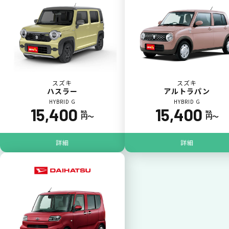
カードで支払い
普段のお買い物同様、お車の月々利用料をカ
ード払いが可能です。
スズキ
スズキ
ハスラー
アルトラパン
HYBRID G
HYBRID G
15,400
15,400
税込
税込
円〜
円〜
詳細
詳細
一括払いが可能
いままで難しかったカーリースの利用料金を
一括（一回）払いで可能。