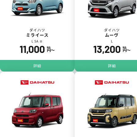
ダイハツ
ダイハツ
ミライース
ムーヴ
L SA Ⅲ
L
11,000
13,200
税込
税込
円〜
円〜
ジョイカル たすカッター3
POINT
5
詳細
詳細