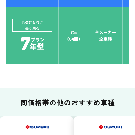
ジョイカルジャパンでは、カーリース決済を国際5大カ
ードブランド対応しています。
他にはないサービスがクレジットカード決済、賢くポ
お気に入りに
長く乗る
イント運用も！
7年
全メーカー
全
（84回）
全車種
お支払い可能カードブランド
お支払いを一元管理！しかも
ポイント還元
同価格帯の
他のおすすめ車種