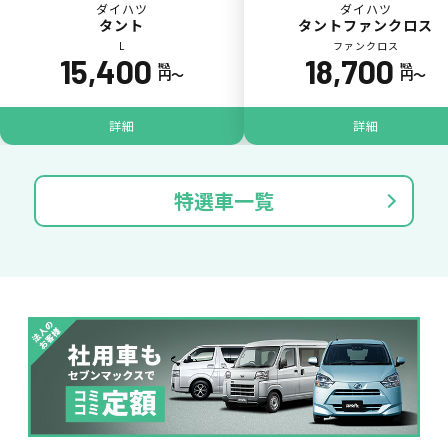
ダイハツ
ダイハツ
タント
タントファンクロス
L
ファンクロス
15,400
18,700
税込
税込
円〜
円〜
パンク
ガラス破損
詳細
詳細
特選車一覧
落書き
バンパー
いたずら
破損
※たすカッターをご利用頂く場合、免責金額が１回あたり5,000円
掛かります。