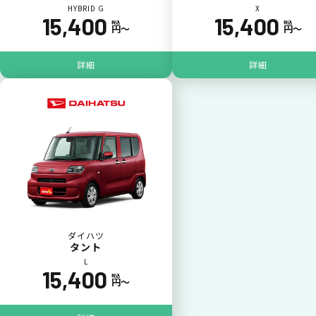
HYBRID G
X
15,400
15,400
税込
税込
円〜
円〜
ポイントが貯まる
詳細
詳細
カーリース料金をカードで支払えるので、ポ
イントが貯まります。
ダイハツ
タント
L
15,400
税込
円〜