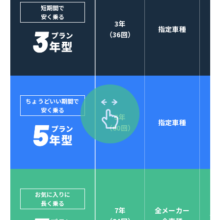
3
オプションも選べる！
短期間で
安く乗る
3年
指定車種
（36回）
ちょうどいい期間で
安く乗る
5年
指定車種
セブンマックスなら
（60回）
POINT
4
クレジットカード払い可能
ジョイカルジャパンでは、カーリース決済を国際5大カ
ードブランド対応しています。
他にはないサービスがクレジットカード決済、賢くポ
お気に入りに
長く乗る
イント運用も！
7年
全メーカー
全