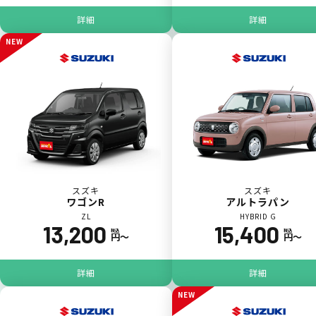
詳細
詳細
NEW
落書き
バンパー
いたずら
破損
スズキ
スズキ
ワゴンR
アルトラパン
※たすカッターをご利用頂く場合、免責金額が１回あたり5,000円
ZL
HYBRID G
掛かります。
13,200
15,400
税込
税込
円〜
円〜
たすカッター３詳細
詳細
詳細
NEW