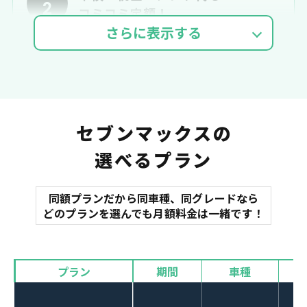
2
コミコミ定額！
車検費用
自動車税
自賠責
セブンマックスの
選べるプラン
同額プランだから同車種、同グレードなら
マット
どのプランを選んでも月額料金は一緒です！
オイル交換
諸費用
バイザー
プラン
期間
車種
カーナビやETCなど
POINT