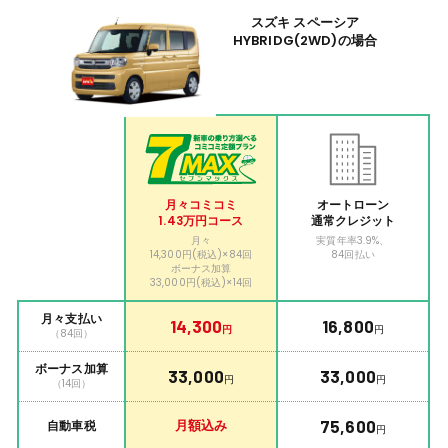
スズキ スペーシア
HYBRIDG
(2WD)の場合
月々コミコミ
オートローン
1.43万円コース
通常クレジット
月々
実質年率3.9%、
14,300円(税込)
×84回
84回払い
ボーナス加算
33,000円(税込)
×14回
月々支払い
14,300
16,800
円
円
（84回）
ボーナス加算
33,000
33,000
円
円
（14回）
月額込み
75,600
自動車税
円