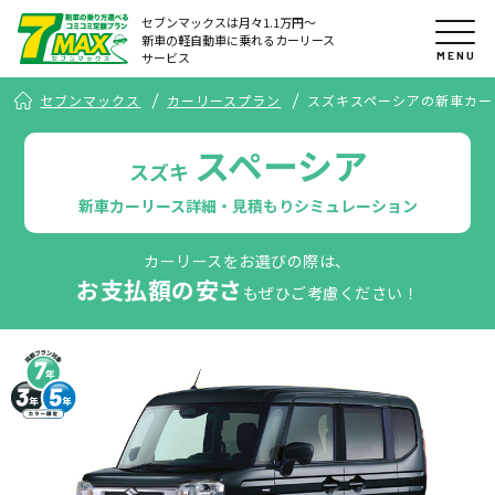
セブンマックスは月々1.1万円〜
新車の軽自動車に乗れるカーリース
MENU
サービス
セブンマックス
カーリースプラン
スズキスペーシアの新車カー
スペーシア
スズキ
新車カーリース詳細・見積もりシミュレーション
カーリースをお選びの際は、
お支払額の安さ
もぜひご考慮ください！