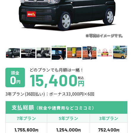
どのプランでも月額は一緒！
頭金
15,400
0
税込
円
円
3
年プラン(
36
回払い)：ボーナス
33,000
円×
6
回
支払総額
（税金や諸費用などコミコミ）
7年プラン
5年プラン
3年プラン
1,755,600
1,254,000
752,400
円
円
円