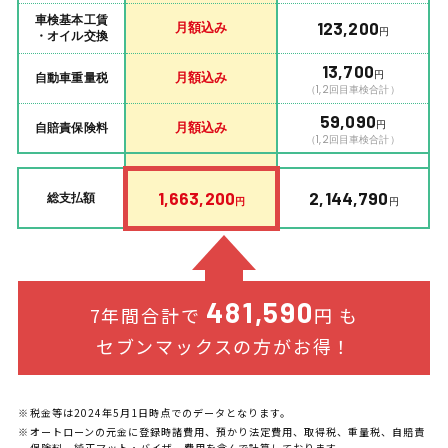
車検基本工賃
月額込み
123,200
円
・オイル交換
13,700
円
月額込み
自動車重量税
（1,2回目車検合計）
59,090
円
月額込み
自賠責保険料
（1,2回目車検合計）
1,663,200
2,144,790
総支払額
円
円
481,590
7年間合計で
円 も
セブンマックスの方がお得！
税金等は2024年5月1日時点でのデータとなります。
オートローンの元金に登録時諸費用、預かり法定費用、取得税、重量税、自賠責
保険料、純正マット・バイザー費用を含んで計算しております。