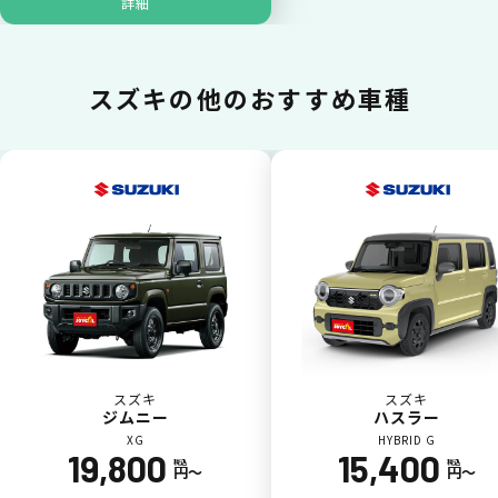
詳細
ジョイカル たすカッター3
POINT
5
スズキの
他のおすすめ車種
スズキ
スズキ
ジムニー
ハスラー
XG
HYBRID G
19,800
15,400
税込
税込
円〜
円〜
パンク
ガラス破損