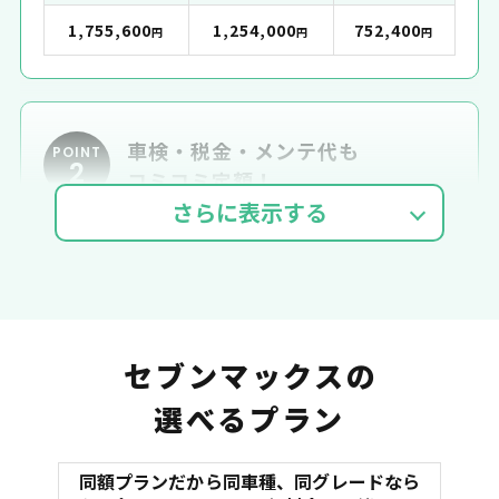
1,755,600
1,254,000
752,400
円
円
円
車検・税金・メンテ代も
POINT
2
コミコミ定額！
車検費用
自動車税
自賠責
セブンマックスの
選べるプラン
同額プランだから同車種、同グレードなら
マット