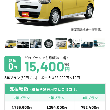
どのプランでも月額は一緒！
頭金
15,400
0
税込
円
円
5
年プラン(
60
回払い)：ボーナス
33,000
円×
10
回
支払総額
（税金や諸費用などコミコミ）
7年プラン
5年プラン
3年プラン
1,755,600
1,254,000
752,400
円
円
円