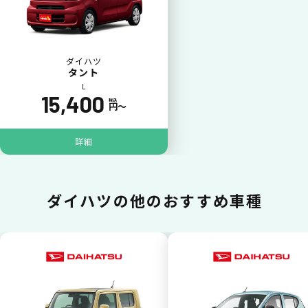
一括（一回）払いで可能。
ダイハツ
タント
L
15,400
税込
円〜
ポイントが貯まる
詳細
カーリース料金をカードで支払えるので、ポ
イントが貯まります。
ダイハツの
他のおすすめ車種