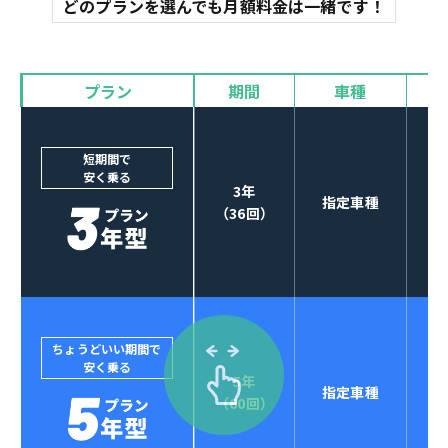
どのプランを選んでも月額料金は一緒です！
オイル交換
諸費用
バイザー
プラン
期間
車種
カーナビやETCなど
POINT
3
オプションも選べる！
短期間で
安く乗る
3年
指定車種
（36回）
ちょうどいい期間で
安く乗る
5年
指定車種
セブンマックスなら
（60回）
POINT
4
クレジットカード払い可能