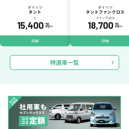
ダイハツ
ダイハツ
タント
タントファンクロス
L
ファンクロス
15,400
18,700
税込
税込
円〜
円〜
パンク
ガラス破損
詳細
詳細
特選車一覧
落書き
バンパー
いたずら
破損
※たすカッターをご利用頂く場合、免責金額が１回あたり5,000円