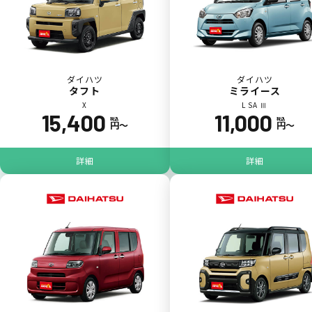
ダイハツ
ダイハツ
タフト
ミライース
X
L SA Ⅲ
15,400
11,000
税込
税込
円〜
円〜
ジョイカル たすカッター3
POINT
5
詳細
詳細