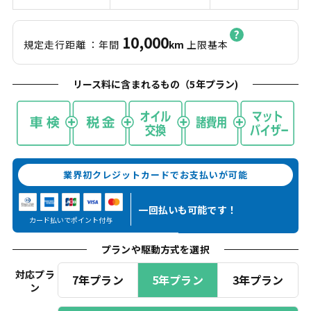
10,000
規定走行距離
：年間
km
上限基本
リース料に含まれるもの（
5
年プラン)
業界初クレジットカードでお支払いが可能
一回払いも
可能です！
カード払いでポイント付与
プランや駆動方式を選択
対応プラ
7年プラン
5年プラン
3年プラン
ン