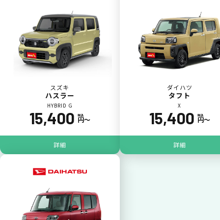
カードで支払い
普段のお買い物同様、お車の月々利用料をカ
ード払いが可能です。
スズキ
ダイハツ
ハスラー
タフト
HYBRID G
X
15,400
15,400
税込
税込
円〜
円〜
詳細
詳細
一括払いが可能
いままで難しかったカーリースの利用料金を