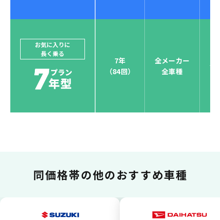
ジョイカルジャパンでは、カーリース決済を国際5大カ
ードブランド対応しています。
他にはないサービスがクレジットカード決済、賢くポ
お気に入りに
長く乗る
イント運用も！
7年
全メーカー
全
（84回）
全車種
お支払い可能カードブランド
お支払いを一元管理！しかも
ポイント還元
同価格帯の
他のおすすめ車種