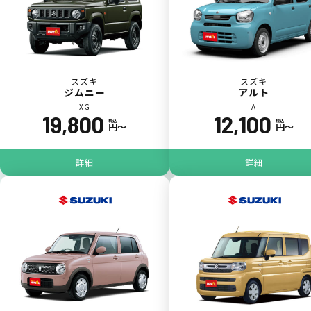
スズキ
スズキ
ジムニー
アルト
XG
A
19,800
12,100
税込
税込
円〜
円〜
ジョイカル たすカッター3
POINT
5
詳細
詳細