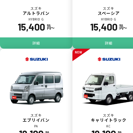
スズキ
スズキ
アルトラパン
スペーシア
HYBRID G
HYBRID G
15,400
15,400
税込
税込
円〜
円〜
パンク
ガラス破損
詳細
詳細
NEW
落書き
バンパー
いたずら
破損
スズキ
スズキ
エブリイバン
キャリイトラック
PA
KC
※たすカッターをご利用頂く場合、免責金額が１回あたり5,000円
税込
税込