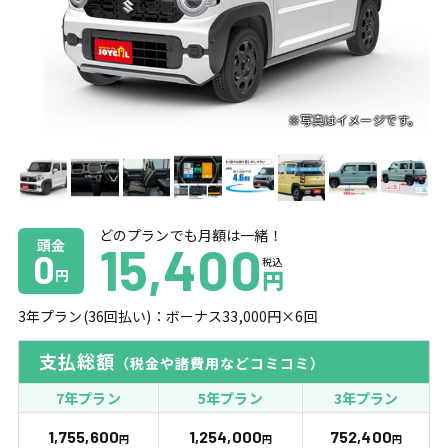
どのプランでも月額は一緒！
頭金
15,400
0
税込
円
円
3
年プラン(
36
回払い)：ボーナス
33,000
円×
6
回
支払総額
（税金や諸費用などコミコミ）
7年プラン
5年プラン
3年プラン
1,755,600
1,254,000
752,400
円
円
円