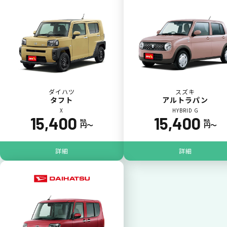
カードで支払い
普段のお買い物同様、お車の月々利用料をカ
ード払いが可能です。
ダイハツ
スズキ
タフト
アルトラパン
X
HYBRID G
15,400
15,400
税込
税込
円〜
円〜
詳細
詳細
一括払いが可能
いままで難しかったカーリースの利用料金を