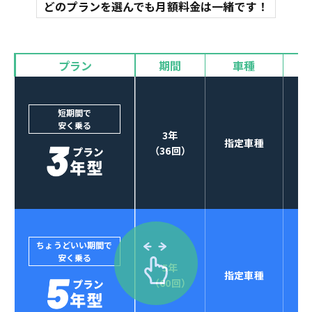
マット
どのプランを選んでも月額料金は一緒です！
オイル交換
諸費用
バイザー
プラン
期間
車種
カーナビやETCなど
POINT
3
オプションも選べる！
短期間で
安く乗る
3年
指定車種
（36回）
ちょうどいい期間で
安く乗る
5年
指定車種
セブンマックスなら
（60回）
POINT
4
クレジットカード払い可能