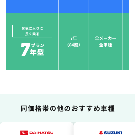
ジョイカルジャパンでは、カーリース決済を国際5大カ
ードブランド対応しています。
他にはないサービスがクレジットカード決済、賢くポ
お気に入りに
長く乗る
イント運用も！
7年
全メーカー
全
（84回）
全車種
お支払い可能カードブランド
お支払いを一元管理！しかも
ポイント還元
同価格帯の
他のおすすめ車種