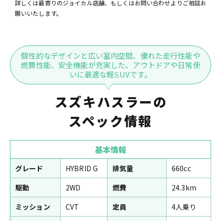
詳しくは最寄りのジョイカル店舗、もしくはお問い合わせよりご相談お
願いいたします。
個性的なデザインと広い室内空間、優れた走行性能や
燃費性能、安全機能が充実した、アウトドアや日常使
いに最適な軽SUVです。
スズキハスラーの
スペック情報
基本情報
グレード
HYBRID G
排気量
660cc
駆動
2WD
燃費
24.3km
ミッション
CVT
定員
4人乗り