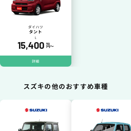
一括（一回）払いで可能。
ダイハツ
タント
L
15,400
税込
円〜
ポイントが貯まる
詳細
カーリース料金をカードで支払えるので、ポ
イントが貯まります。
スズキの
他のおすすめ車種