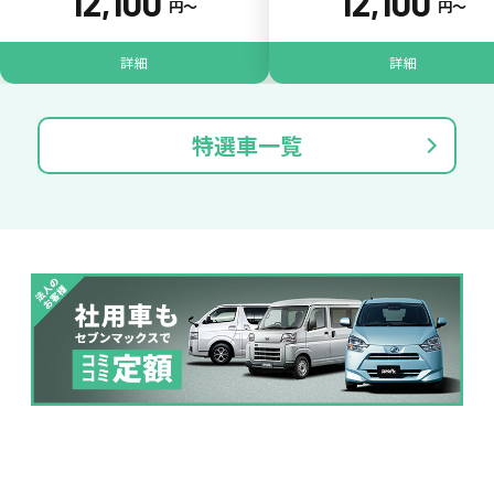
12,100
12,100
円〜
円〜
掛かります。
詳細
詳細
たすカッター３詳細
特選車一覧