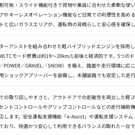
割可倒・スライド機能付きで荷物や乗員に合わせた柔軟な使
アやキーレスオペレーション機能など日常での利便性を高め
トと広いガラスエリアが、運転時の見晴らしと安心感を確保し
ターアシストを組み合わせた軽ハイブリッドエンジンを採用
WLTCモード燃費は約19〜20km/L前後と経済的です。5つの
O／POWER／GRAVEL／SNOW）を備え、路面や走行環境に
用ショックアブソーバーを装備し、未舗装路でも安定した走
での取り回しやすさと、アウトドアでの走破性を両立した軽
セントコントロールやグリップコントロールなどの走行補助
応します。安全運転支援機能「e-Assist」や運転支援システ
ており、快適かつ安心して利用できるバランスの取れた一台で