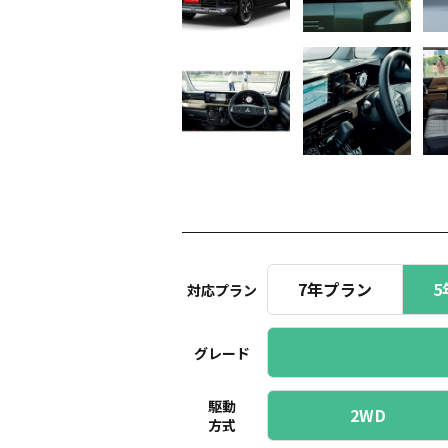
7年プラン
5
対応プラン
グレード
駆動
2WD
方式