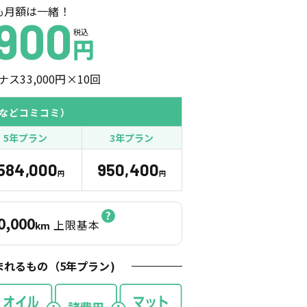
も月額は一緒！
900
税込
円
ナス
33,000
円×
10
回
などコミコミ）
5年プラン
3年プラン
,584,000
950,400
円
円
0,000
上限基本
km
まれるもの（
5
年プラン)