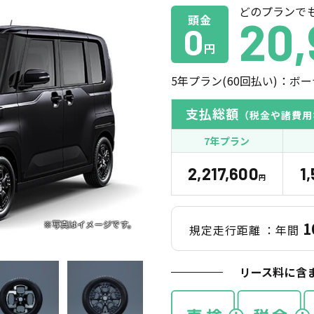
どのプランで
頭金
20,
0
円
5
年プラン(
60
回払い)：ボー
支払総額
（税金や諸費用
7年プラン
2,217,600
1
円
1
規定走行距離
：年間
リース料に含