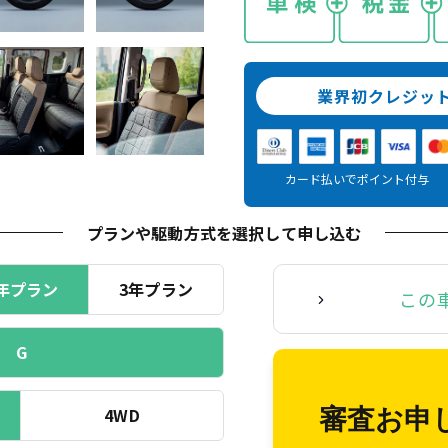
業界初クレジッ
カード払いでポイント付与
プランや駆動方式を選択
して申し込む
年プラン
3年プラン
この
G
4WD
審査お申