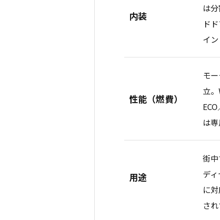
は分
内装
ドド
イン
モー
立。
性能（燃費）
EC
は専
街中
ディ
用途
に対
され