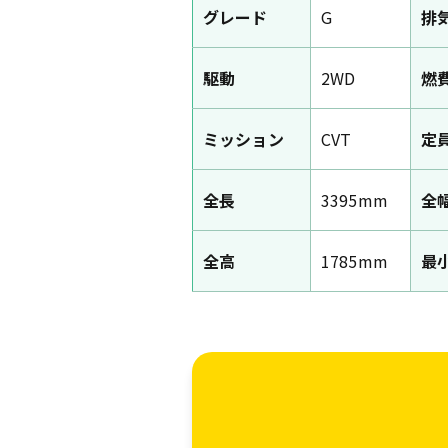
グレード
G
排
駆動
2WD
燃
ミッション
CVT
定
全長
3395mm
全
全高
1785mm
最