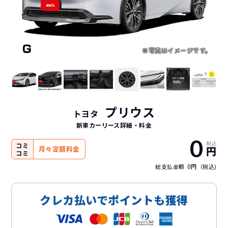
プリウス
トヨタ
新車カーリース詳細
・料金
0
税込
コミ
円
月々定額料金
コミ
0
総支払金額
円（税込)
クレカ払いでポイントも獲得