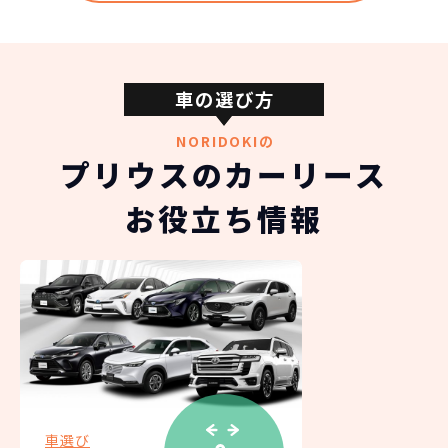
圧倒的な安さが
金
ーライフ
お分かりいた
だけます。
※車種により契約年数は異なります
車の選び方
1997年12月に、世界初の実用化ハイブリッドカーと
して発売開始され、ハイブリッドカー、低燃費と言
NORIDOKIの
自動車ローンで所有した場合
えば「プリウス」新たな時代の先駆け「Hybrid
プリウスのカーリース
Reborn」をコンセプトに、「一目惚れするデザイ
ン」と「虜にさせる走り」が特徴です。
お役立ち情報
7年ぶりにフルモデルチェンジをした新型プリウス
独自の流麗な外装デザインは、「モノフォルムシル
エット」を引き継ぎながらも第2世代TNGAプラット
フォームによるさらなる低重心化、19インチ大径タ
イヤの採用で、よりスタイリッシュなプロポーショ
トヨタ プリウスの
ンに生まれ変わりました。
スペック
エクステリアは、シンプルでありながら抑揚のある
ボディ造形となっており、長く愛されるための「感
自動車ローン
性に響くエモーション」と「普遍的な美しさ」を表
グレード
車選び
税込
現。