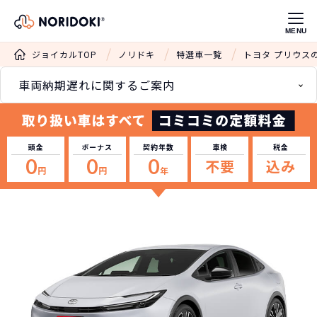
MENU
ジョイカルTOP
ノリドキ
特選車一覧
トヨタ プリウス
車両納期遅れに関するご案内
頭金
ボーナス
契約年数
車検
税金
0
0
0
不要
込み
円
円
年