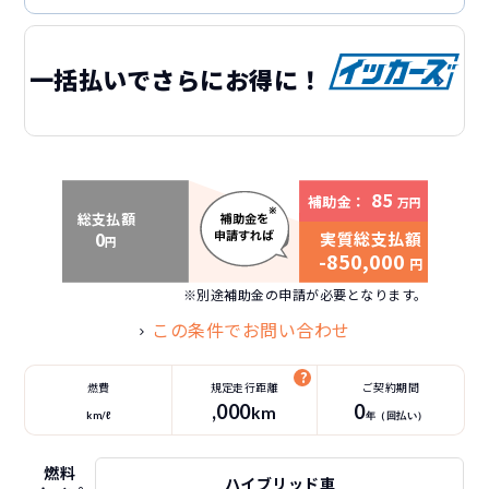
一括払いでさらにお得に！
85
補助金：
万円
総支払額
0
実質総支払額
円
-850,000
円
※別途補助金の申請が必要となります。
この条件でお問い合わせ
燃費
規定走行距離
ご契約期間
,000
0
km
km/ℓ
年（
回払い）
燃料
ハイブリッド車