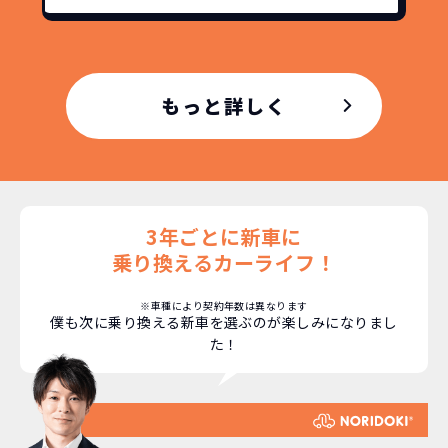
もっと詳しく
3年ごとに新車に
乗り換えるカーライフ！
※車種により契約年数は異なります
僕も次に乗り換える新車を選ぶのが楽しみになりまし
た！
どこよりも安く
短期間だから安心！
月々定額料金で安心
ご契約いただけます！
NORIDOKIなら頭金・ボーナス払い・諸経費・税
NORIDOKIなら短期リースでも安いんです！
NORIDOKIは高残価設定を実現！
常