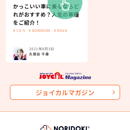
384
万円
NORIDOKIが提案するカーライフ
インテリアは「アイランドアーキテクチャー」コン
かっこいい車に乗るならど
G
セプトにより、圧迫感のない広々とした空間と運転
3,841,200
円
れがおすすめ？人気の車種
に集中しやすいコックピットを両立。直感的に操作
をご紹介！
車両重量
ができ、ドライビングを楽しめる室内空間としまし
# CX-5
# NORIDOKI
# RAV4
た
1460kg
総支払金額の差
最新の予防安全パッケージ「トヨタセーフティセン
205
ス」を標準装備。また、先進安全システムの検知対
2021年8月3日
税込
乗車定員
象を拡大し、ブラインドスポットモニターの後方ミ
万円
久保谷 千尋
リ波レーダーで後続車を検知し マルチインフォメー
106,700
5名
月々の支払
ションディスプレイやブザーで知らせる「後方車両
トヨタ プリウス
円/月
接近告知」や「周辺車両接近時サポート（録画機
3年（36回）・実質年率 5.0%
純正タイヤサイズ
能・通報提案機能）」「セカンダリーコリジョンブ
レーキ（停車中後突対応）」も追加されました。
ジョイカルマガジン
195/50R/19
おクルマの乗換えは、多額の費用が発生するため、短
178
期でカンタンに乗換えるのが難しくなります。
税込
駆動方式
万円
たとえ、数年で飽きてしまっても、故障が多発するま
で乗り続けている方は多いのではないでしょうか？
1,782,000
円
2WD
NORIDOKIの提案するカーライフは３年毎に新車に乗