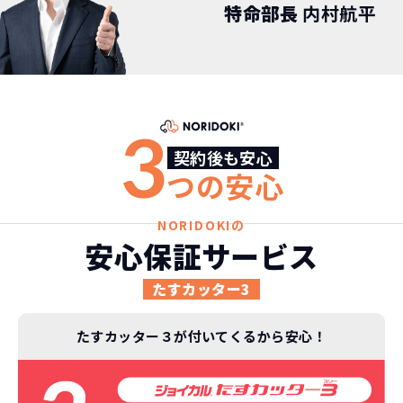
特命部長
内村航平
頭金不要で超低価格！
に新車なので故障の心配がありませんし、急なラ
金など一切不要！
月々「定額料金」をお支払い
憧れのクルマが手軽に乗れ
イフスタイルの変化にも対応が可能です。
いただくだけでご利用いただけます。
ます！
安さの秘密
3
契約後も安心
つの安心
故障リスクが
非常に低い
新車購入時の税金や
NORIDOKIの
3年以内の契約なので、故障リスクが非常
安心保証サービス
諸費用などが不要
に少なくなります。例え故障してもメーカ
高残価設定を実現！
ー保証があるから安心です。
たすカッター3
低価格が可能に！
車を購入する場合、購入時に｢登録時諸費
用｣や「各種税金」は車両本体以外にかか
ジョイカルジャパンが今まで培ってきた
たすカッター３が付いてくるから安心！
ります。
日本全国・世界中の流通ネットワークと
これらの費用がコミコミの料金です。
ノウハウを集約することでこの「超高残
価設定」を実現しました。