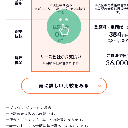
費用
※税金等は込み
※税金等の費用は含ま
※前払いリース料・ボーナス対応も
※表記の金額は目安金
可能
す。
総額料金
登録料・車両代・
総支
0
384
払額
万円
万
0
3,841,200
円
ご自身で負
リース会社がお支払い
毎年
36,00
税金
※月額料金に含まれます
※プリウス グレードの場合
※上記の表は税込み表記です。
※頭金・ボーナス払いは0円の計算となります。
※表示されている金額は弊社調べによるものです。