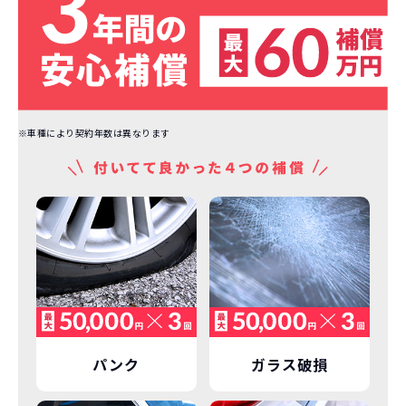
また特定の車両に絞ることによりこの価
格設定が可能となりました。
契約リスクが
少ない
ライフスタイルに合わせたお車の選択が
できます。急な引っ越し、転勤、家族が増
※車種により契約年数は異なります
えるなど。その時その時の状況に合わせ
継続的にかかる費用が
た車を選べるっていいとおもいません
コミコミ
か？
維持にかかる、毎年の｢自動車税｣はコミ
お車を返却いただく
コミ。3年契約なので通常車検時にかかる
必要があるため
｢自動車重量税｣、｢自賠責保険料｣「整備
料」などが不要となります。
通常のカーリースの場合、そのまま継続
して乗るか、購入するかなどを選べます。
しかし、NORIDOKIの場合は、車両を必
新型の新車に
定期的に乗換
パンク
ガラス破損
ず返却していただくことを前提とするこ
とで「超低価格」を実現しています。
車はだいたい３年くらいで飽きると言わ