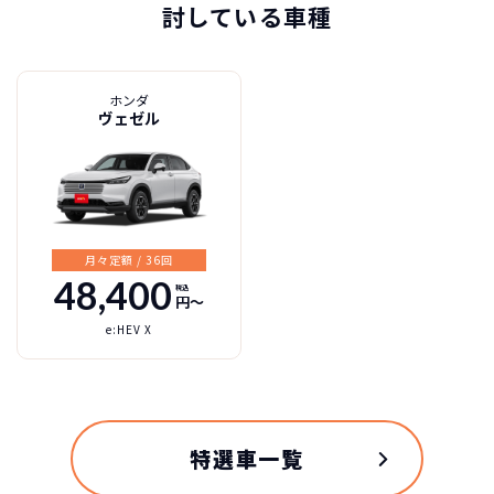
討している車種
ホンダ
ヴェゼル
月々定額 / 36回
48,400
税込
円〜
e:HEV X
トヨタ
カーリースって結局ローンで
新車に乗りたいけど、まとまったお金がない。
たしかに安いけど、自分のものにならないんで
買うより高いんで
プリウスの特徴
すよね？
ボーナスも
しょ？
不安
総支払い金額
を
比べれば一目
頭金・ボーナス払い・車検が不要！
所有の方がリスクがいっぱい！
特選車一覧
瞭然！
月額以外は
3年ごとに新車に
一切不要の定額料
乗換えるカ