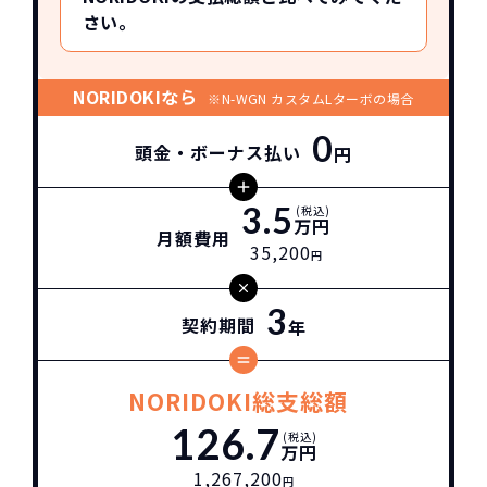
さい。
NORIDOKIなら
※N-WGN カスタムLターボの場合
0
頭金・ボーナス払い
円
3.5
(税込)
万円
月額費用
35,200
円
3
契約期間
年
NORIDOKI総支総額
126.7
(税込)
万円
1,267,200
円