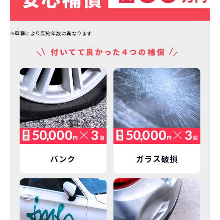
コミコミ
か？
維持にかかる、毎年の｢自動車税｣はコミ
お車を返却いただく
※車種により契約年数は異なります
コミ。3年契約なので通常車検時にかかる
必要があるため
｢自動車重量税｣、｢自賠責保険料｣「整備
料」などが不要となります。
通常のカーリースの場合、そのまま継続
して乗るか、購入するかなどを選べます。
しかし、NORIDOKIの場合は、車両を必
新型の新車に
定期的に乗換
ず返却していただくことを前提とするこ
とで「超低価格」を実現しています。
車はだいたい３年くらいで飽きると言わ
れています。
もちろん、その人によりますが、最新型
車に常に乗り続けられるのは気持ちよ
パンク
ガラス破損
く、人にも自慢できます！