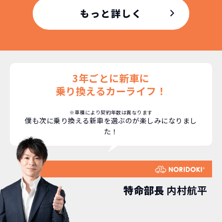
もっと詳しく
3年ごとに新車に
どこよりも安く
短期間だから安心！
月々定額料金で安心
ご契約いただけます！
乗り換えるカーライフ！
※車種により契約年数は異なります
NORIDOKIなら頭金・ボーナス払い・諸経費・税
NORIDOKIなら短期リースでも安いんです！
NORIDOKIは高残価設定を実現！
常
僕も次に乗り換える新車を選ぶのが楽しみになりまし
た！
頭金不要で超低価格！
に新車なので故障の心配がありませんし、急なラ
金など一切不要！
月々「定額料金」をお支払い
憧れのクルマが手軽に乗れ
イフスタイルの変化にも対応が可能です。
いただくだけでご利用いただけます。
ます！
安さの秘密
特命部長
内村航平