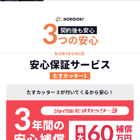
故障リスクが
非常に低い
新車購入時の税金や
3
3年以内の契約なので、故障リスクが非常
諸費用などが不要
契約後も安心
に少なくなります。例え故障してもメーカ
高残価設定を実現！
つの安心
ー保証があるから安心です。
低価格が可能に！
車を購入する場合、購入時に｢登録時諸費
用｣や「各種税金」は車両本体以外にかか
NORIDOKIの
ジョイカルジャパンが今まで培ってきた
ります。
安心保証サービス
日本全国・世界中の流通ネットワークと
これらの費用がコミコミの料金です。
ノウハウを集約することでこの「超高残
たすカッター3
価設定」を実現しました。
また特定の車両に絞ることによりこの価
たすカッター３が付いてくるから安心！
格設定が可能となりました。
契約リスクが
少ない
ライフスタイルに合わせたお車の選択が
できます。急な引っ越し、転勤、家族が増
えるなど。その時その時の状況に合わせ
継続的にかかる費用が
た車を選べるっていいとおもいません