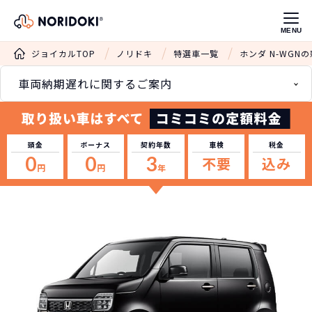
MENU
ジョイカルTOP
ノリドキ
特選車一覧
ホンダ N-WGN
車両納期遅れに関するご案内
頭金
ボーナス
契約年数
車検
税金
0
0
3
不要
込み
円
円
年