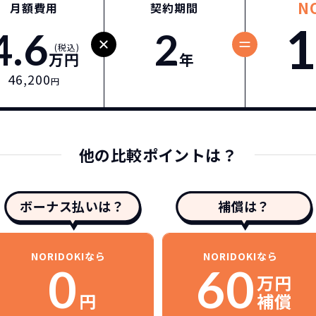
N
月額費用
契約期間
1
4.6
2
(税込)
万円
年
46,200
円
他の比較ポイントは？
ボーナス払いは？
補償は？
NORIDOKIなら
NORIDOKIなら
0
60
万円
円
補償