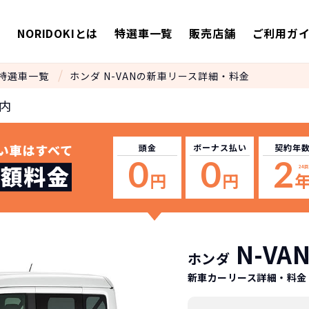
E
NORIDOKIとは
特選車一覧
販売店舗
ご利用ガ
特選車一覧
ホンダ N-VANの新車リース詳細・料金
内
頭金
ボーナス
払い
契約年
0
0
2
24
回
円
円
N-VA
ホンダ
新車カーリース詳細
・料金