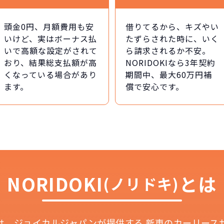
頭金0円、月額費用も安
借りてるから、キズやい
いけど、実はボーナス払
たずらされた時に、いく
いで高額な設定がされて
ら請求されるか不安。
おり、結果総支払額が高
NORIDOKIなら3年契約
くなっている場合があり
期間中、最大60万円補
どこよりも安く
短期間だから安心！
月々定額料金で安心
ご契約いただけます
ます。
償で安心です。
IDOKIなら頭金・ボーナス払い・諸経費・税金など一
NORIDOKIなら短期リースでも安いんです！
NORIDOKIは高残価設定を実現！
障の心配がありませんし、急なライフスタイルの変化に
「定額料金」をお支払いいただくだけでご利用いただけ
頭金不要で超低価格！
憧れのクルマが手軽に乗れます
NORIDOKI
とは
(ノリドキ)
安さの秘密
Iとは、ジョイカルジャパンが提供する
新車のカーリース