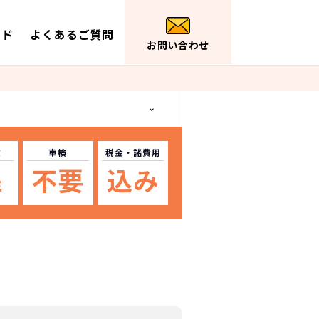
イド
よくあるご質問
お問い合わせ
数
車検
税金
・諸費用
不要
込み
年
N